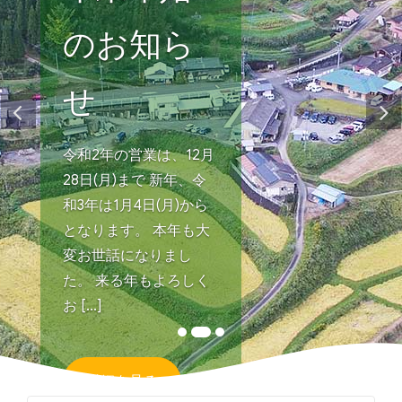
のお知ら
せ
令和2年の営業は、12月
28日(月)まで 新年、令
和3年は1月4日(月)から
となります。 本年も大
変お世話になりまし
た。 来る年もよろしく
お [...]
詳細を見る