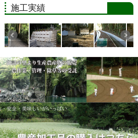
施工実績
令和元年度下永
平成25年度中山
平成30年度中山
令和元年度黒仁
平成2
野内墓地造成工
間地域総合整備
間地域総合整備
田七折治山工事
治山事
事（高千穂町岩
事業五ケ所地区
事業桑水流地区
（日之影町七
（高千
戸）
営農飲雑用水整
用水路整備事業
折）
山）
備事業（高千穂
（高千穂町三田
町五ケ所）
井）